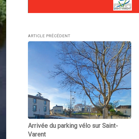
Navigation
ARTICLE PRÉCÉDENT
Previous
de
post:
l’article
Arrivée du parking vélo sur Saint-
Varent