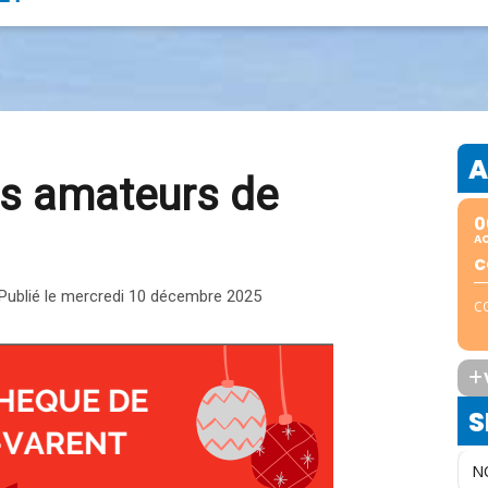
A
es amateurs de
0
A
C
 - Publié le mercredi 10 décembre 2025
C
S
N