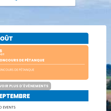
OÛT
6
OÛT
ONCOURS DE PÉTANQUE
ONCOURS DE PÉTANQUE
VOIR PLUS D'ÉVÈNEMENTS
EPTEMBRE
O EVENTS