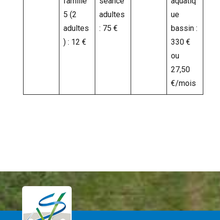
famille
séance
aquatiq
5 (2
adultes
ue
adultes
: 75 €
bassin :
) : 12 €
330 €
ou
27,50
€/mois