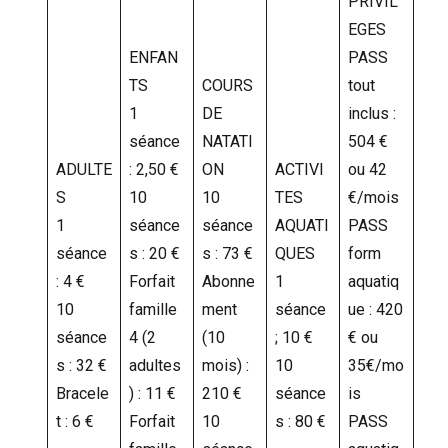
PRIVIL
EGES
ENFAN
PASS
TS
COURS
tout
1
DE
inclus :
séance
NATATI
504 €
ADULTE
: 2,50 €
ON
ACTIVI
ou 42
S
10
10
TES
€/mois
1
séance
séance
AQUATI
PASS
séance
s : 20 €
s : 73 €
QUES
form
: 4 €
Forfait
Abonne
1
aquatiq
10
famille
ment
séance
ue : 420
séance
4 (2
(10
; 10 €
€ ou
s : 32 €
adultes
mois) :
10
35€/mo
Bracele
) : 11 €
210 €
séance
is
t : 6 €
Forfait
10
s : 80 €
PASS