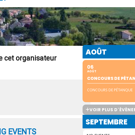
AOÛT
 cet organisateur
06
AOÛT
CONCOURS DE PÉTA
CONCOURS DE PÉTANQUE
VOIR PLUS D'ÉVÈN
SEPTEMBRE
G EVENTS