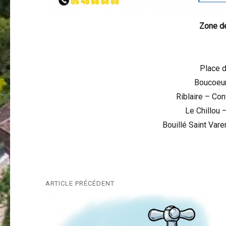
Zone de
Place du
Boucoeur
Riblaire – Con
Le Chillou –
Bouillé Saint Var
Navigation
ARTICLE PRÉCÉDENT
Previous
de
post: