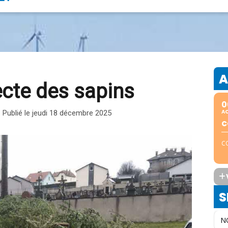
A
ecte des sapins
0
A
- Publié le jeudi 18 décembre 2025
C
C
S
N