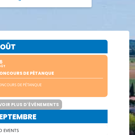
OÛT
6
OÛT
ONCOURS DE PÉTANQUE
ONCOURS DE PÉTANQUE
VOIR PLUS D'ÉVÈNEMENTS
EPTEMBRE
O EVENTS