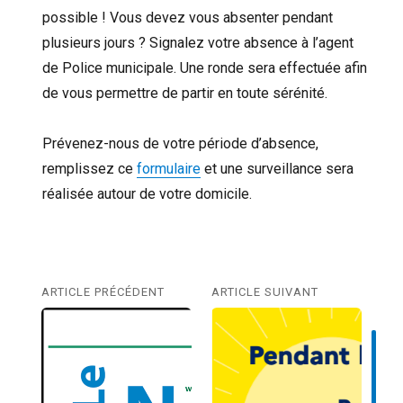
possible ! Vous devez vous absenter pendant
plusieurs jours ? Signalez votre absence à l’agent
de Police municipale. Une ronde sera effectuée afin
de vous permettre de partir en toute sérénité.
Prévenez-nous de votre période d’absence,
remplissez ce
formulaire
et une surveillance sera
réalisée autour de votre domicile.
Navigation
ARTICLE PRÉCÉDENT
ARTICLE SUIVANT
Previous
Next
de
post:
post:
A
O
l’article
Û